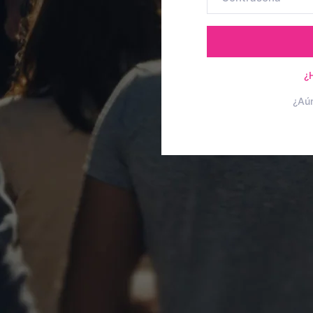
¿
¿Aú