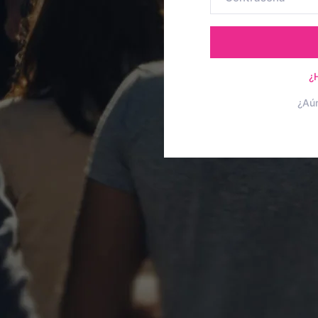
¿
¿Aú