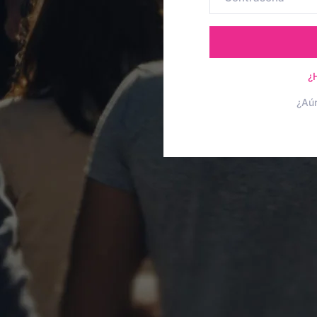
¿
¿Aú