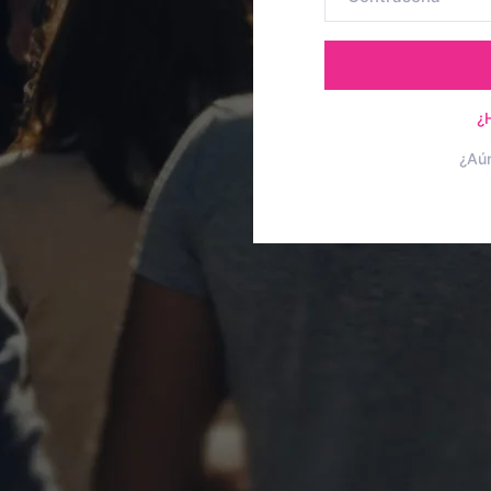
¿
¿Aú