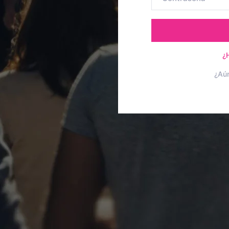
¿
¿Aú