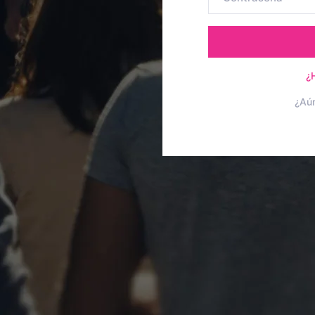
¿
¿Aú